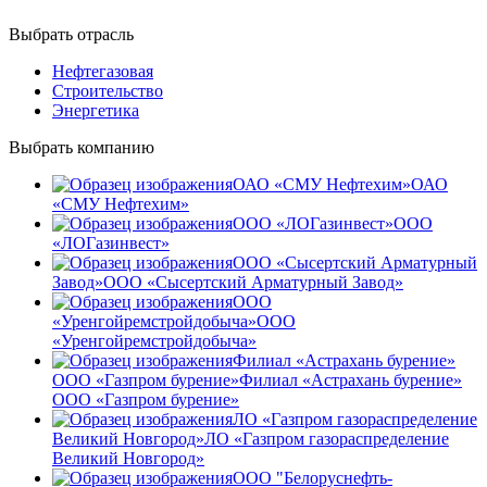
Выбрать отрасль
Нефтегазовая
Строительство
Энергетика
Выбрать компанию
ОАО «СМУ Нефтехим»
ОАО
«СМУ Нефтехим»
ООО «ЛОГазинвест»
ООО
«ЛОГазинвест»
ООО «Сысертский Арматурный
Завод»
ООО «Сысертский Арматурный Завод»
ООО
«Уренгойремстройдобыча»
ООО
«Уренгойремстройдобыча»
Филиал «Астрахань бурение»
ООО «Газпром бурение»
Филиал «Астрахань бурение»
ООО «Газпром бурение»
ЛО «Газпром газораспределение
Великий Новгород»
ЛО «Газпром газораспределение
Великий Новгород»
ООО "Белоруснефть-