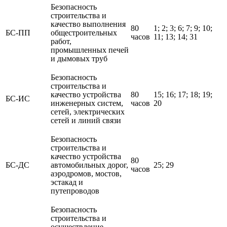
Безопасность
строительства и
качество выполнения
80
1; 2; 3; 6; 7; 9; 10;
БС-ПП
общестроительных
часов
11; 13; 14; 31
работ,
промышленных печей
и дымовых труб
Безопасность
строительства и
качество устройства
80
15; 16; 17; 18; 19;
БС-ИС
инженерных систем,
часов
20
сетей, электрических
сетей и линий связи
Безопасность
строительства и
качество устройства
80
БС-ДС
автомобильных дорог,
25; 29
часов
аэродромов, мостов,
эстакад и
путепроводов
Безопасность
строительства и
осуществление