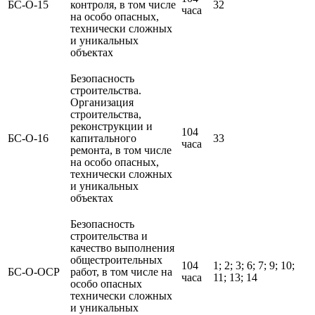
БС-О-15
контроля, в том числе
32
часа
на особо опасных,
технически сложных
и уникальных
объектах
Безопасность
строительства.
Организация
строительства,
реконструкции и
104
БС-О-16
капитального
33
часа
ремонта, в том числе
на особо опасных,
технически сложных
и уникальных
объектах
Безопасность
строительства и
качество выполнения
общестроительных
104
1; 2; 3; 6; 7; 9; 10;
БС-О-ОСР
работ, в том числе на
часа
11; 13; 14
особо опасных
технически сложных
и уникальных