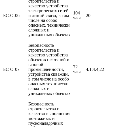
строительства и
качество устройства
электрических сетей
104
БС-О-06
и линий связи, в том
20
часа
числе на особо
опасных, технически
сложных и
уникальных объектах
Безопасность
строительства и
качество устройства
объектов нефтяной и
газовой
72
БС-О-07
промышленности,
4.1;4.4;22
часа
устройства скважин,
в том числе на особо
опасных технически
сложных и
уникальных объектах
Безопасность
строительства и
качество выполнения
монтажных и
пусконаладочных